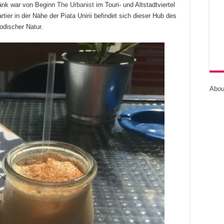
tränk war von Beginn
The Urbanist
im Touri- und Altstadtviertel
ier in der Nähe der Piata Unirii befindet sich dieser Hub des
odischer Natur.
Abou